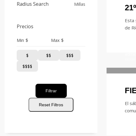
Radius Search
Millas
21
Esta 
Precios
de Rí
$
$
Min
Max
admi
$
$$
$$$
VIERNE
$$$$
FI
Filtrar
El sá
Reset Filtros
comun