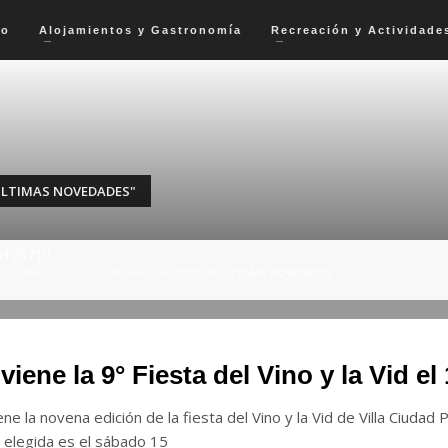
io
Alojamientos y Gastronomía
Recreación y Actividade
ULTIMAS NOVEDADES"
n120710
, 21 MARZO 2023
/
PUBLISHED IN
NOTICIAS
,
ULTIMAS NOVEDADES
viene la 9° Fiesta del Vino y la Vid el 
ene la novena edición de la fiesta del Vino y la Vid de Villa Ciudad
 elegida es el sábado 15