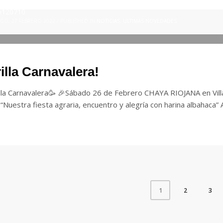
n120710
O, 27 FEBRERO 2022
/
PUBLISHED IN
NOTICIAS
,
ULTIMAS NOVEDADES
illa Carnavalera!
lla Carnavalera🥳 🎉Sábado 26 de Febrero CHAYA RIOJANA en Vill
“Nuestra fiesta agraria, encuentro y alegría con harina albahaca” 
2
3
1