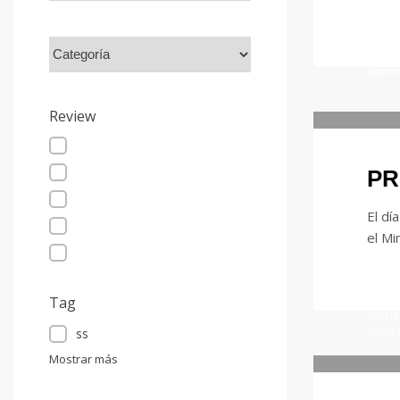
admi
JUEVES
Review
PR
El dí
el Mi
Tag
admi
ss
MARTES
Mostrar más