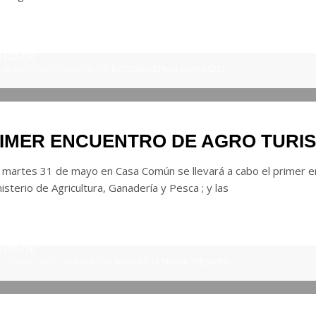
n120710
, 26 MAYO 2022
/
PUBLISHED IN
NOTICIAS
,
ULTIMAS NOVEDADES
IMER ENCUENTRO DE AGRO TURI
a martes 31 de mayo en Casa Común se llevará a cabo el primer 
nisterio de Agricultura, Ganadería y Pesca ; y las
n120710
, 24 MAYO 2022
/
PUBLISHED IN
NOTICIAS
,
ULTIMAS NOVEDADES