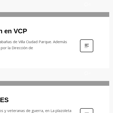
0
n en VCP
abañas de Villa Ciudad Parque. Además
por la Dirección de
0
OES
os y veteranas de guerra, en La plazoleta