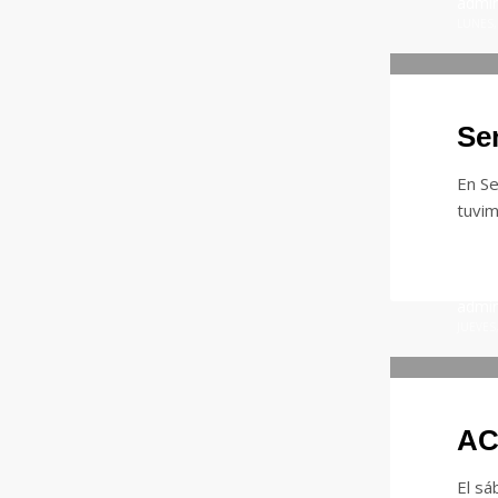
admi
LUNES,
Se
En Se
tuvim
admi
JUEVES
AC
El sá