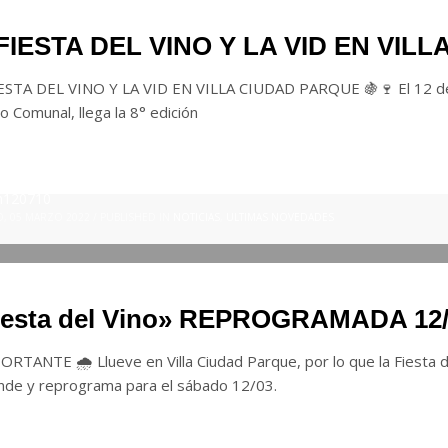
 FIESTA DEL VINO Y LA VID EN VIL
ESTA DEL VINO Y LA VID EN VILLA CIUDAD PARQUE 🍇🍷 El 12 de m
o Comunal, llega la 8° edición
n120710
, 05 MARZO 2022
/
PUBLISHED IN
NOTICIAS
,
ULTIMAS NOVEDADES
iesta del Vino» REPROGRAMADA 12/
RTANTE 🌧 Llueve en Villa Ciudad Parque, por lo que la Fiesta d
nde y reprograma para el sábado 12/03.