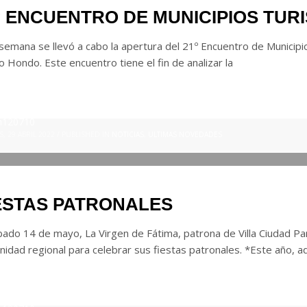
º ENCUENTRO DE MUNICIPIOS TUR
semana se llevó a cabo la apertura del 21º Encuentro de Municipio
o Hondo. Este encuentro tiene el fin de analizar la
n120710
S, 29 ABRIL 2022
/
PUBLISHED IN
NOTICIAS
,
ULTIMAS NOVEDADES
ESTAS PATRONALES
bado 14 de mayo, La Virgen de Fátima, patrona de Villa Ciudad Pa
idad regional para celebrar sus fiestas patronales. *Este año, 