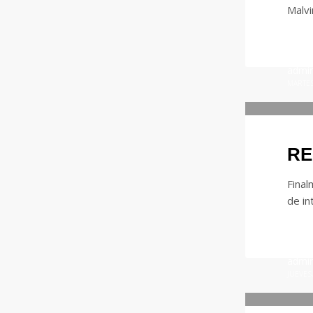
Malvi
admi
MARTES
RE
Final
de in
admi
JUEVES