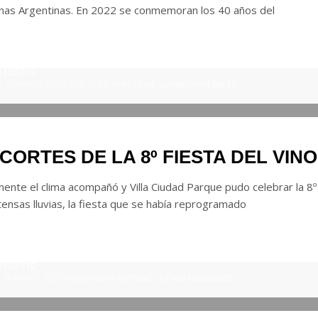
nas Argentinas. En 2022 se conmemoran los 40 años del
n120710
, 15 MARZO 2022
/
PUBLISHED IN
NOTICIAS
,
ULTIMAS NOVEDADES
CORTES DE LA 8º FIESTA DEL VINO 
mente el clima acompañó y Villa Ciudad Parque pudo celebrar la 8º 
tensas lluvias, la fiesta que se había reprogramado
n120710
, 10 MARZO 2022
/
PUBLISHED IN
NOTICIAS
,
ULTIMAS NOVEDADES