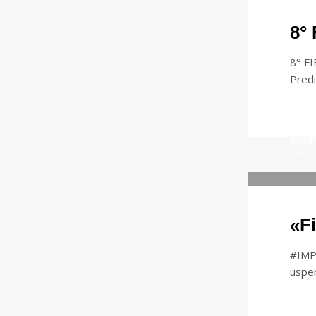
8°
8° FI
Predi
admi
SÁBADO
«F
#IMPO
uspe