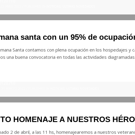
n120710
 25 ABRIL 2022
/
PUBLISHED IN
NOTICIAS
,
ULTIMAS NOVEDADES
mana santa con un 95% de ocupació
mana Santa contamos con plena ocupación en los hospedajes y c
os una buena convocatoria en todas las actividades diagramadas 
n120710
, 31 MARZO 2022
/
PUBLISHED IN
NOTICIAS
,
ULTIMAS NOVEDADES
TO HOMENAJE A NUESTROS HÉR
bado 2 de abril, a las 11 hs, homenajearemos a nuestros veteran