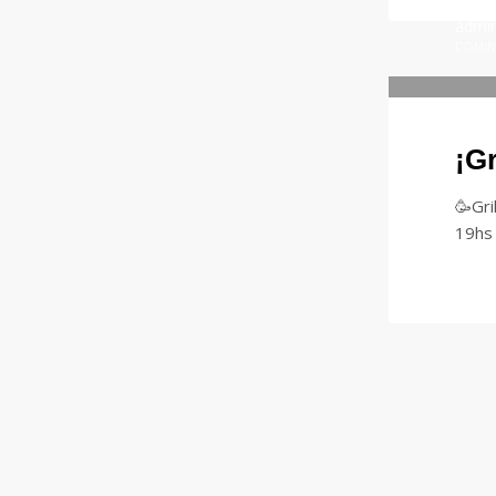
admi
DOMING
¡Gr
🥳Gri
19hs 