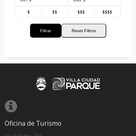
$
$$
$$$
$$$$
Filtrar
Reset Filtros
Oficina de Turismo
Av. Fátima 241