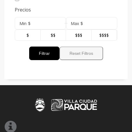
Precios
$
$
Min
Max
$
$$
$$$
$$$$
Filtrar
Reset Filtros