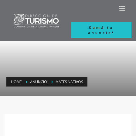
Sumá tu
anuncio!
HOME
ANUNCIO
MATES NATIVOS