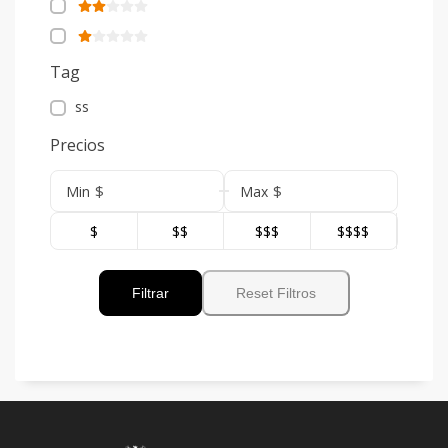
Tag
ss
Precios
$
$
Min
Max
$
$$
$$$
$$$$
Filtrar
Reset Filtros